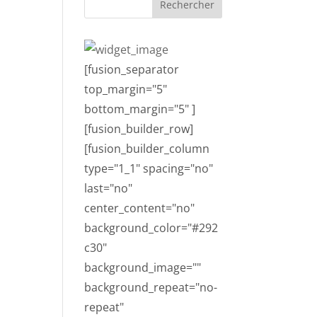
[fusion_separator
top_margin="5"
bottom_margin="5" ]
[fusion_builder_row]
[fusion_builder_column
type="1_1" spacing="no"
last="no"
center_content="no"
background_color="#292
c30"
background_image=""
background_repeat="no-
repeat"