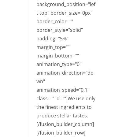
background_position="lef
t top" border_size="0px"
border_color=""
border_style="solid"
padding="5%"
margin_top=""
margin_bottom=""
animation_type="0"
animation_direction="do
wn"
animation_speed="0.1"
class="" id=""]We use only
the finest ingredients to
produce stellar tastes.
[/fusion_builder_column]
[/fusion_builder_row]