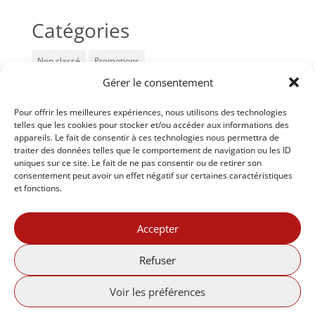
Catégories
Non classé
Promotions
Gérer le consentement
Articles récents
Pour offrir les meilleures expériences, nous utilisons des technologies
telles que les cookies pour stocker et/ou accéder aux informations des
Prise de rendez-vous en ligne
appareils. Le fait de consentir à ces technologies nous permettra de
traiter des données telles que le comportement de navigation ou les ID
Cadeaux pour les VIP
uniques sur ce site. Le fait de ne pas consentir ou de retirer son
consentement peut avoir un effet négatif sur certaines caractéristiques
Votre esthéticienne vous offre 10% de rabais
et fonctions.
sur les soins en IPL les jours suivants :
Accepter
Les jeudis, des rabais sur vos produits
Refuser
Voir les préférences
© Tous droits réservés - Elixir de jouvence |