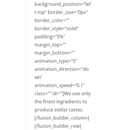
background_position="lef
t top" border_size="0px"
border_color=""
border_style="solid"
padding="5%"
margin_top=""
margin_bottom=""
animation_type="0"
animation_direction="do
wn"
animation_speed="0.1"
class="" id=""]We use only
the finest ingredients to
produce stellar tastes.
[/fusion_builder_column]
[/fusion_builder_row]