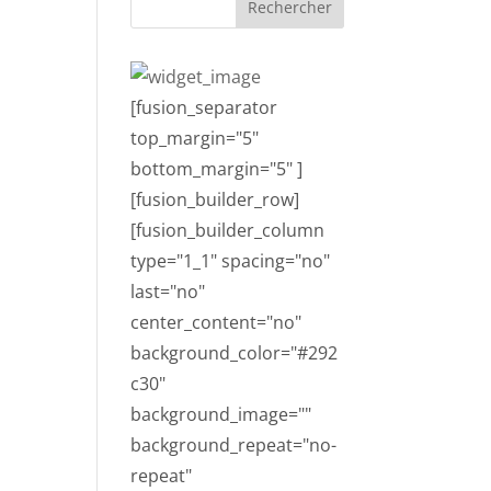
[fusion_separator
top_margin="5"
bottom_margin="5" ]
[fusion_builder_row]
[fusion_builder_column
type="1_1" spacing="no"
last="no"
center_content="no"
background_color="#292
c30"
background_image=""
background_repeat="no-
repeat"