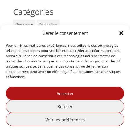
Catégories
Non classé
Promotions
Gérer le consentement
Articles récents
Pour offrir les meilleures expériences, nous utilisons des technologies
telles que les cookies pour stocker et/ou accéder aux informations des
Prise de rendez-vous en ligne
appareils. Le fait de consentir à ces technologies nous permettra de
traiter des données telles que le comportement de navigation ou les ID
Cadeaux pour les VIP
uniques sur ce site. Le fait de ne pas consentir ou de retirer son
consentement peut avoir un effet négatif sur certaines caractéristiques
Votre esthéticienne vous offre 10% de rabais
et fonctions.
sur les soins en IPL les jours suivants :
Accepter
Les jeudis, des rabais sur vos produits
Refuser
Voir les préférences
© Tous droits réservés - Elixir de jouvence |